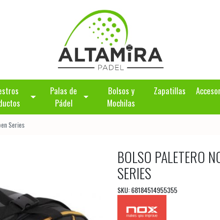
estros
Palas de
Bolsos y
Zapatillas
Acceso
ductos
Pádel
Mochilas
pen Series
BOLSO PALETERO N
SERIES
SKU: 68184514955355