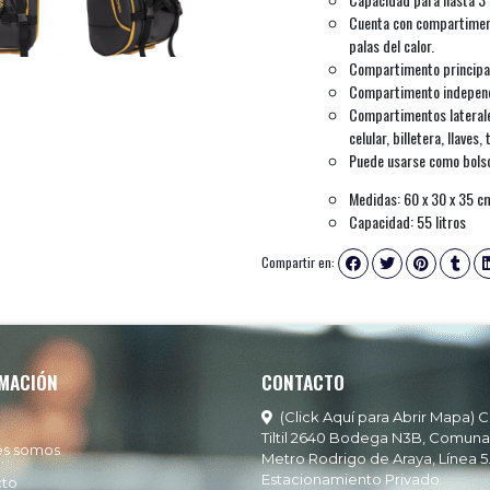
Cuenta con compartiment
palas del calor.
Compartimento principal 
Compartimento independi
Compartimentos laterales
celular, billetera, llaves, 
Puede usarse como bolso
Medidas: 60 x 30 x 35 c
Capacidad: 55 litros
Compartir en:
MACIÓN
CONTACTO
(Click Aquí para Abrir Mapa) C
Tiltil 2640 Bodega N3B, Comuna
es somos
Metro Rodrigo de Araya, Línea 5
Estacionamiento Privado
cto