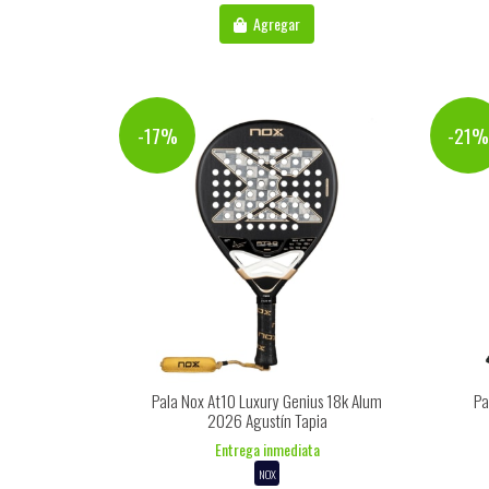
Agregar
-17%
-21
Pala Nox At10 Luxury Genius 18k Alum
Pa
2026 Agustín Tapia
Entrega inmediata
NOX