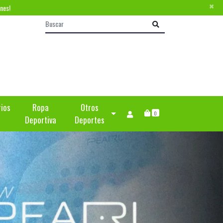
×
nes!
rios
Ropa
Otros
0
Deportiva
Deportes