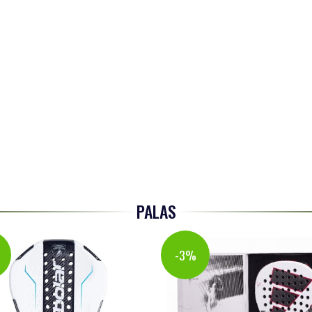
PALAS
%
-3%