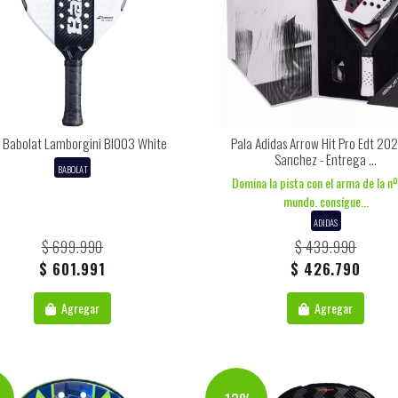
 Babolat Lamborgini Bl003 White
Pala Adidas Arrow Hit Pro Edt 202
Sanchez - Entrega ...
BABOLAT
Domina la pista con el arma de la nº
mundo. consígue...
ADIDAS
$ 699.990
$ 439.990
$ 601.991
$ 426.790
Agregar
Agregar