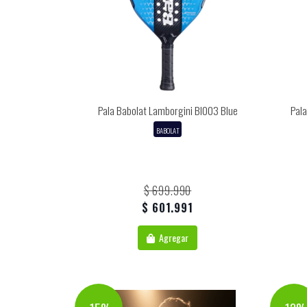
Pala Babolat Lamborgini Bl003 Blue
Pala
BABOLAT
$ 699.990
$ 601.991
Agregar