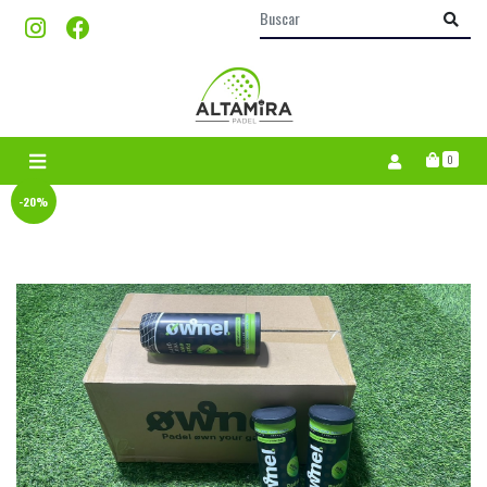
0
-20%