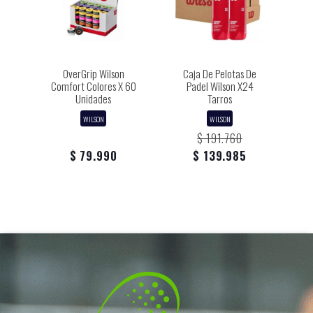
OverGrip Wilson
Caja De Pelotas De
Comfort Colores X 60
Padel Wilson X24
Unidades
Tarros
WILSON
WILSON
$ 191.760
$ 79.990
$ 139.985