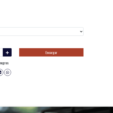
Encargar
 negros