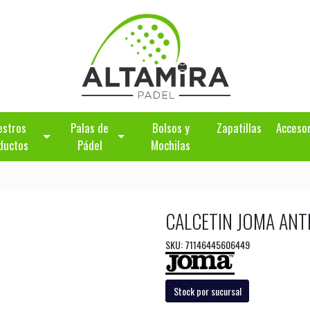
estros
Palas de
Bolsos y
Zapatillas
Acceso
ductos
Pádel
Mochilas
CALCETIN JOMA ANT
SKU: 71146445606449
Stock por sucursal