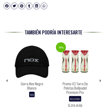
TAMBIÉN PODRÍA INTERESARTE
-10%
Gorra Nox Negro
Promo X3 Tarro De
G
go
Blanco
Pelotas Bullpadel
Premium Pro
NOX
BULLPADEL
$ 23.970