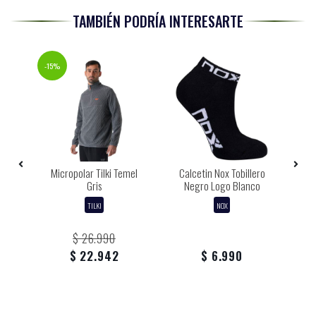
TAMBIÉN PODRÍA INTERESARTE
-15%
-20%
l
Micropolar Tilki Temel
Calcetin Nox Tobillero
ro
Gris
Negro Logo Blanco
V
TILKI
NOX
$ 26.990
$ 22.942
$ 6.990