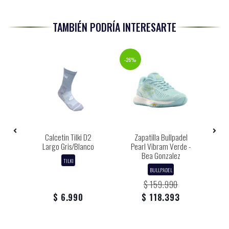
TAMBIÉN PODRÍA INTERESARTE
-26%
-22%
gro
Calcetin Tilki D2
Zapatilla Bullpadel
Largo Gris/Blanco
Pearl Vibram Verde -
Bea Gonzalez
TILKI
BULLPADEL
$ 159.990
$ 6.990
$ 118.393