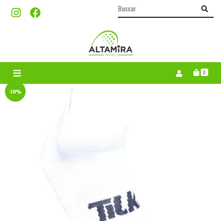
0
-10%