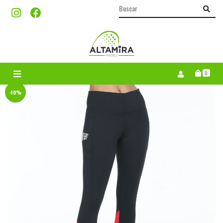
0
-10%