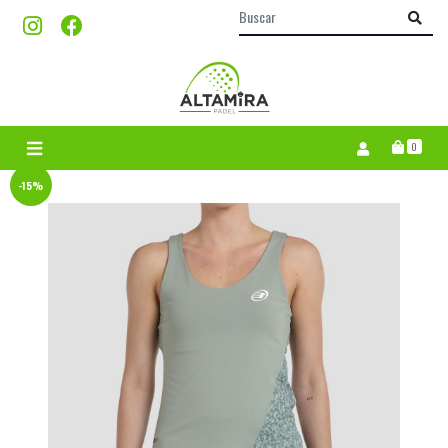
0
-15%