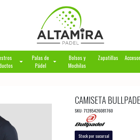
estros
Palas de
Bolsos y
Zapatillas
Acceso
ductos
Pádel
Mochilas
CAMISETA BULLPADE
SKU: 71285426081760
Stock por sucursal