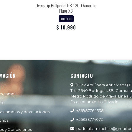
Overgrip Bullpadel GB-1200 Amarillo
Fluor X3
BULLPADEL
$ 10.990
MACIÓN
CONTACTO
(Click Aquí para Abrir Mapa) C
Tiltil 2640 Bodega N3B, Comuna
es somos
Metro Rodrigo de Araya, Línea 5
Estacionamiento Privado
cto
+56987764538
ía cambios y devoluciones
+56933774072
chos
padelaltamirachile@gmail.
os y Condiciones