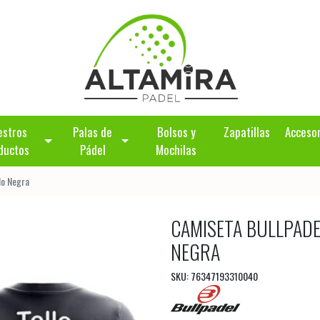
estros
Palas de
Bolsos y
Zapatillas
Acceso
ductos
Pádel
Mochilas
lo Negra
CAMISETA BULLPADEL
NEGRA
SKU: 76347193310040