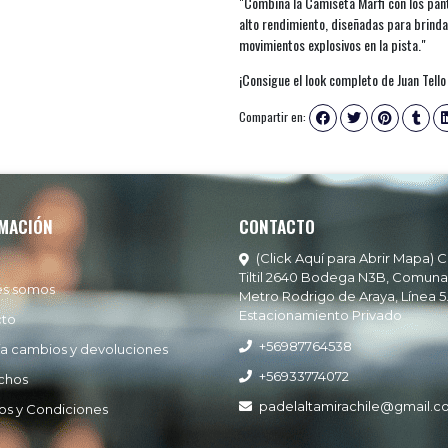
"Combina la Camiseta Marfi con los pant
alto rendimiento, diseñadas para brinda
movimientos explosivos en la pista."
¡Consigue el look completo de Juan Tello
Compartir en:
MACIÓN
CONTACTO
(Click Aquí para Abrir Mapa) C
Tiltil 2640 Bodega N3B, Comuna
es somos
Metro Rodrigo de Araya, Línea 5
Estacionamiento Privado
cto
+56987764538
ía cambios y devoluciones
+56933774072
chos
padelaltamirachile@gmail.
os y Condiciones