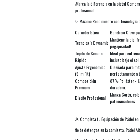
¡Marca la diferencia en la pista! Compra
profesional.
✨ Máximo Rendimiento con Tecnología 
Característica
Beneficio Clave pa
Mantiene la piel f
Tecnología Drynamic
pegajosidad!
Tejido de Secado
Ideal para entrena
Rápido
incluso bajo el sol.
Ajuste Ergonómico
Diseñada para máx
(Slim Fit)
perfectamente a t
Composición
87% Poliéster - 1
Premium
duradera.
Manga Corta, color
Diseño Profesional
patrocinadores.
🎾 Completa tu Equipación de Pádel en 
No te detengas en la camiseta. Pádel Alt