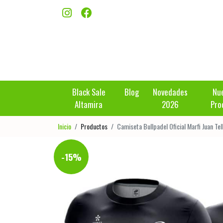
Black Sale
Blog
Novedades
Nu
Altamira
2026
Pro
Inicio
Productos
Camiseta Bullpadel Oficial Marfi Juan Tel
-15%