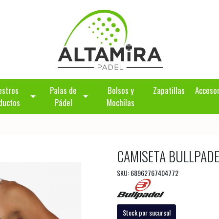
estros
Palas de
Bolsos y
Zapatillas
Acceso
ductos
Pádel
Mochilas
CAMISETA BULLPAD
SKU: 68962767404772
Stock por sucursal