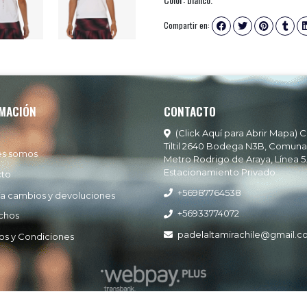
Compartir en:
MACIÓN
CONTACTO
(Click Aquí para Abrir Mapa) C
Tiltil 2640 Bodega N3B, Comuna
es somos
Metro Rodrigo de Araya, Línea 5
Estacionamiento Privado
cto
+56987764538
ía cambios y devoluciones
+56933774072
chos
padelaltamirachile@gmail.
os y Condiciones