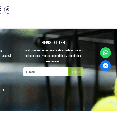
NEWSLETTER
Sé el primero en enterarte de nuestras nuevas
alle
colecciones, ventas especiales y beneficios
 Macul.
exclusivos.
.
Enviar
com