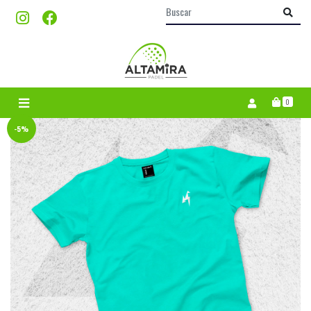
0
-5%