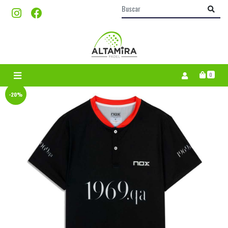
0
-20%