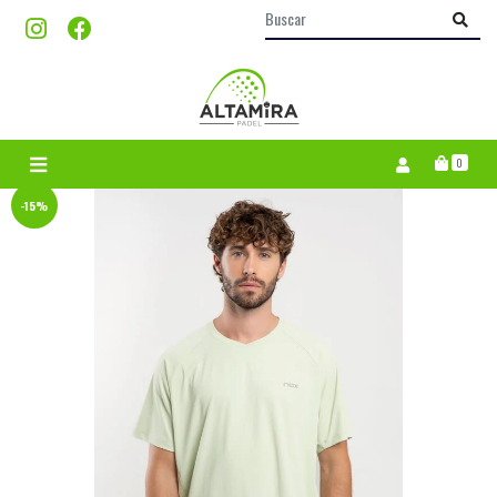
0
-15%