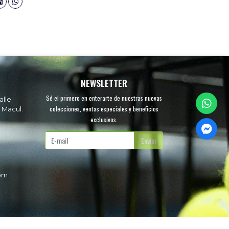
NEWSLETTER
Sé el primero en enterarte de nuestras nuevas
alle
colecciones, ventas especiales y beneficios
 Macul.
exclusivos.
.
Enviar
com