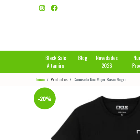
Black Sale
Blog
Novedades
Nu
Altamira
2026
Pro
Inicio
Productos
Camiseta Nox Mujer Basic Negro
-20%