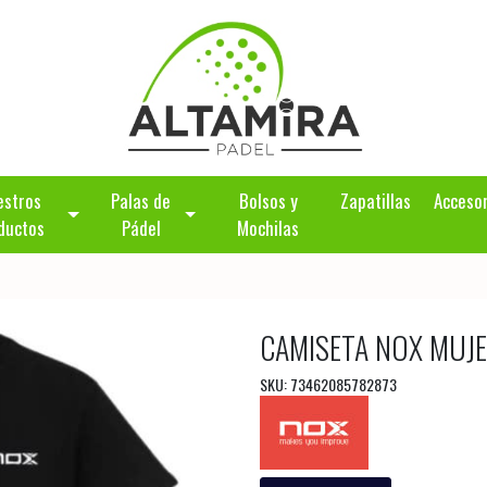
estros
Palas de
Bolsos y
Zapatillas
Acceso
ductos
Pádel
Mochilas
CAMISETA NOX MUJE
SKU: 73462085782873