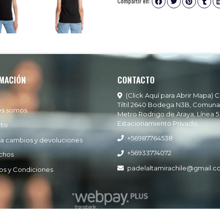
Compartir en:
MACIÓN
CONTACTO
(Click Aquí para Abrir Mapa) C
Tiltil 2640 Bodega N3B, Comuna
es somos
Metro Rodrigo de Araya, Línea 5
Estacionamiento Privado
cto
+56987764538
ía cambios y devoluciones
+56933774072
chos
padelaltamirachile@gmail.
os y Condiciones