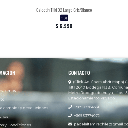
Calcetin Tilki D2 Largo Gris/Blanco
TILKI
$ 6.990
MACIÓN
CONTACTO
(Click Aquí para Abrir Mapa) C
Tiltil 2640 Bodega N3B, Comuna
es somos
Metro Rodrigo de Araya, Línea 5
Estacionamiento Privado
cto
+56987764538
ía cambios y devoluciones
+56933774072
chos
padelaltamirachile@gmail.
os y Condiciones