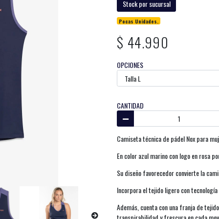
Stock por sucursal
Pocas Unidades.
$ 44.990
OPCIONES
CANTIDAD
Camiseta técnica de pádel Nox para muje
En color azul marino con logo en rosa po
Su diseño favorecedor convierte la cam
Incorpora el tejido ligero con tecnologí
Además, cuenta con una franja de tejido
transpirabilidad y frescura en cada mov