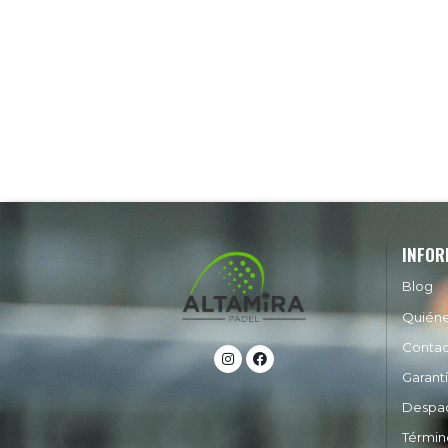
INFOR
Blog
Quién
Conta
Garant
Despa
Términ