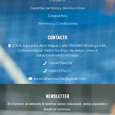
Contacto
Garantía cambios y devoluciones
Despachos
Términos y Condiciones
CONTACTO
(Click Aquí para Abrir Mapa) Calle Tiltil 2640 Bodega N3B,
Comuna Macul. Metro Rodrigo de Araya, Línea 5.
Estacionamiento Privado
+56987764538
+56933774072
padelaltamirachile@gmail.com
NEWSLETTER
Sé el primero en enterarte de nuestras nuevas colecciones, ventas especiales y
beneficios exclusivos.