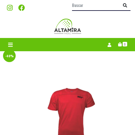
0
-40%