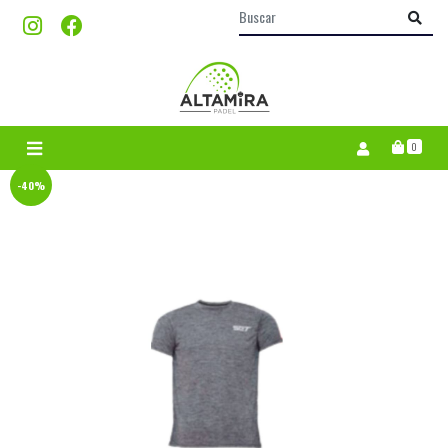
0
-40%