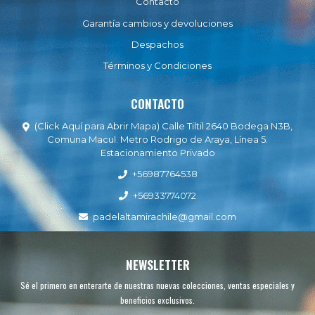
Contacto
Garantía cambios y devoluciones
Despachos
Términos y Condiciones
CONTACTO
(Click Aquí para Abrir Mapa) Calle Tiltil 2640 Bodega N3B,
Comuna Macul. Metro Rodrigo de Araya, Línea 5.
Estacionamiento Privado
+56987764538
+56933774072
padelaltamirachile@gmail.com
NEWSLETTER
Sé el primero en enterarte de nuestras nuevas colecciones, ventas especiales y
beneficios exclusivos.