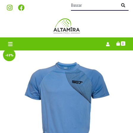
0
-40%