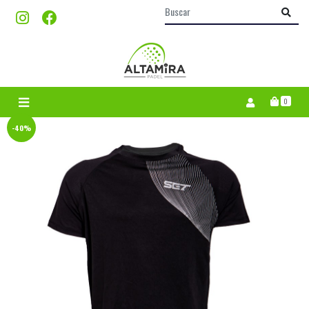
0
-40%