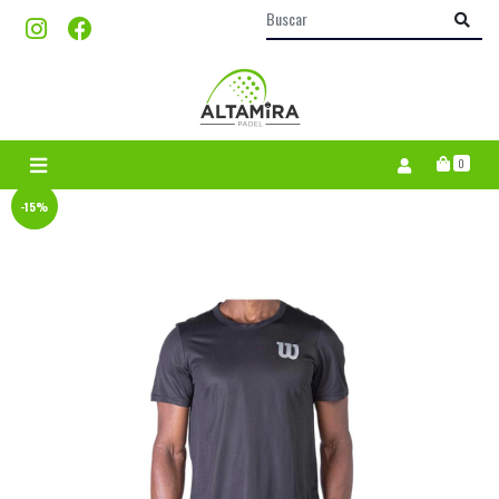
0
-15%