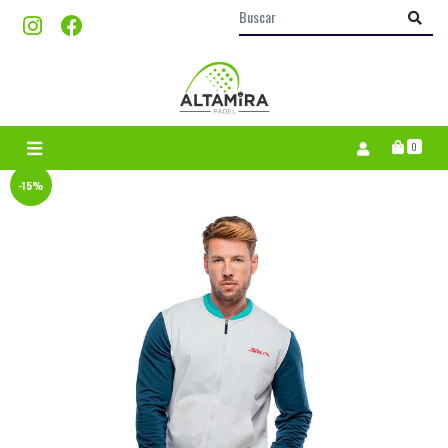
0
-15%