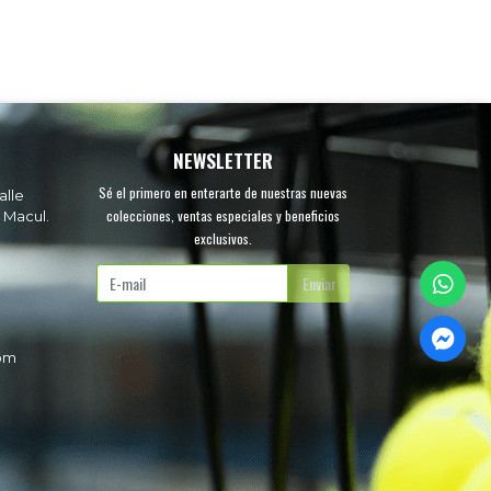
NEWSLETTER
Sé el primero en enterarte de nuestras nuevas
alle
colecciones, ventas especiales y beneficios
 Macul.
exclusivos.
.
Enviar
com