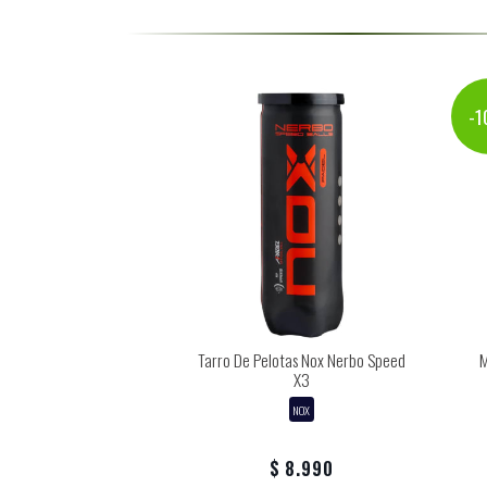
-
Tarro De Pelotas Nox Nerbo Speed
M
X3
NOX
$ 8.990