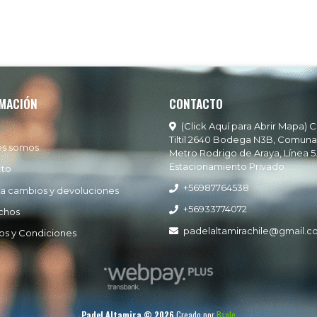
MACIÓN
CONTACTO
(Click Aquí para Abrir Mapa) C
Tiltil 2640 Bodega N3B, Comuna
es somos
Metro Rodrigo de Araya, Línea 5
Estacionamiento Privado
cto
+56987764538
ía cambios y devoluciones
+56933774072
chos
padelaltamirachile@gmail.
os y Condiciones
Padel Altamira © 2026
Creado por
Bsale