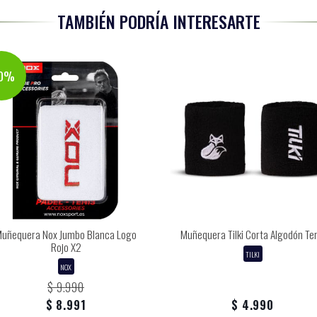
TAMBIÉN PODRÍA INTERESARTE
10%
uñequera Nox Jumbo Blanca Logo
Muñequera Tilki Corta Algodón Ter
Rojo X2
TILKI
NOX
$ 9.990
$ 8.991
$ 4.990