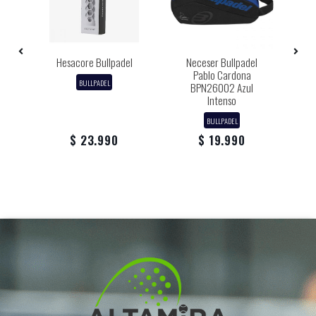
ON
Hesacore Bullpadel
Neceser Bullpadel
T
e
Pablo Cardona
BULLPADEL
BPN26002 Azul
Intenso
BULLPADEL
$ 23.990
$ 19.990