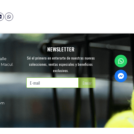
NEWSLETTER
Sé el primero en enterarte de nuestras nuevas
alle
colecciones, ventas especiales y beneficios
 Macul.
exclusivos.
.
Enviar
com