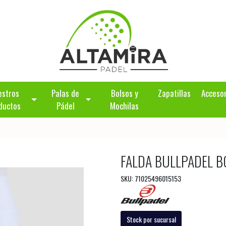
estros
Palas de
Bolsos y
Zapatillas
Acceso
ductos
Pádel
Mochilas
FALDA BULLPADEL 
SKU: 71025496015153
Stock por sucursal