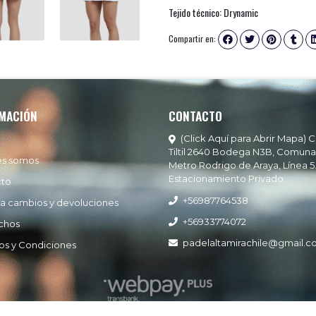
Tejido técnico: Drynamic
Compartir en:
MACIÓN
CONTACTO
(Click Aquí para Abrir Mapa) C
Tiltil 2640 Bodega N3B, Comuna
es somos
Metro Rodrigo de Araya, Línea 5
Estacionamiento Privado
cto
+56987764538
ía cambios y devoluciones
+56933774072
chos
padelaltamirachile@gmail.
os y Condiciones