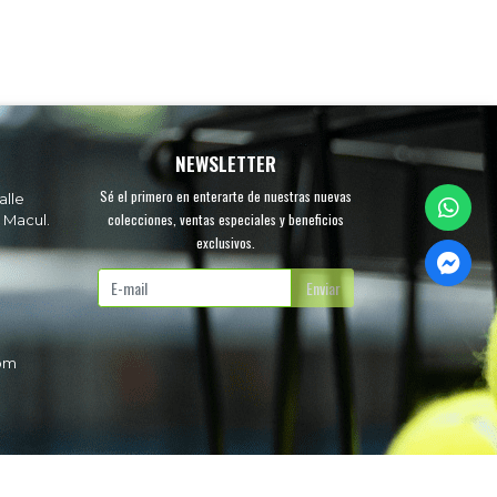
NEWSLETTER
Sé el primero en enterarte de nuestras nuevas
alle
colecciones, ventas especiales y beneficios
 Macul.
exclusivos.
.
Enviar
com