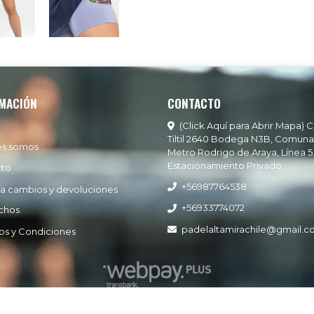
MACIÓN
CONTACTO
(Click Aquí para Abrir Mapa) C
Tiltil 2640 Bodega N3B, Comuna
es somos
Metro Rodrigo de Araya, Línea 5
Estacionamiento Privado
cto
+56987764538
ía cambios y devoluciones
+56933774072
chos
padelaltamirachile@gmail.
os y Condiciones
Padel Altamira © 2026
Creado por
Bsale