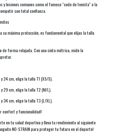
os y lesiones comunes como el famoso "codo de tenista" o la
competir con total confianza.
ímites
 su máxima protección, es fundamental que elijas la talla
o de forma relajada. Con una cinta métrica, mide la
apretar.
y 24 cm, elige la talla T1 (XS/S).
y 29 cm, elige la talla T2 (M/L).
y 34 cm, elige la talla T3 (L/XL).
r confort y funcionalidad!
rte en tu salud deportiva y lleva tu rendimiento al siguiente
 manguito NO-STRAIN para proteger tu futuro en el deporte!