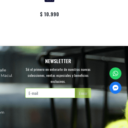
$ 191.
$ 10.990
$ 139
NEWSLETTER
Sé el primero en enterarte de nuestras nuevas
alle
colecciones, ventas especiales y beneficios
 Macul.
exclusivos.
.
Enviar
com