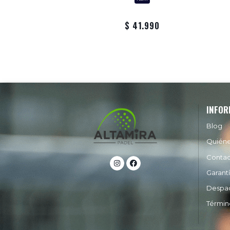
129.990
103.992
$ 41.990
INFOR
Blog
Quién
Conta
Garant
Despa
Términ