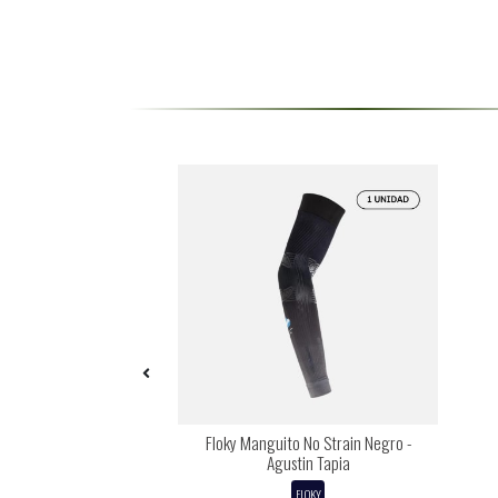
ML10 Hexa Negro/Gris
Floky Manguito No Strain Negro -
Plata
Agustin Tapia
NOX
FLOKY