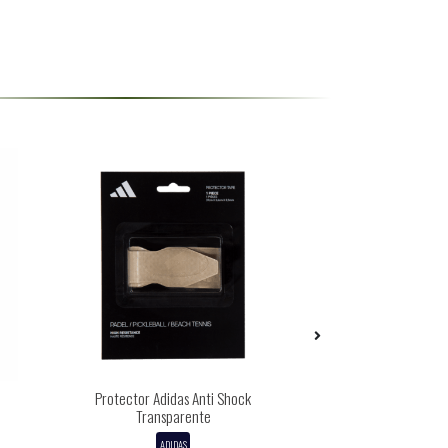
-27%
Protector Adidas Anti Shock
Caja De Pelotas De 
Transparente
Tarr
ADIDAS
WILSO