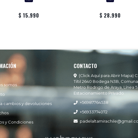
$ 15.990
$ 28.990
MACIÓN
CONTACTO
(Click Aquí para Abrir Mapa) C
Tiltil 2640 Bodega N3B, Comuna
es somos
Metro Rodrigo de Araya, Línea 5
Estacionamiento Privado
cto
+56987764538
ía cambios y devoluciones
+56933774072
chos
padelaltamirachile@gmail.
os y Condiciones