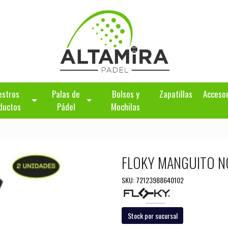
estros
Palas de
Bolsos y
Zapatillas
Acceso
ductos
Pádel
Mochilas
FLOKY MANGUITO N
SKU: 72123988640102
Stock por sucursal