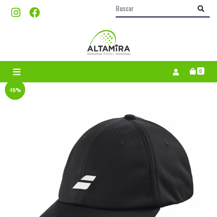
0
-15%