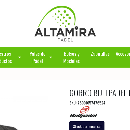
estros
Palas de
Bolsos y
Zapatillas
Acceso
ductos
Pádel
Mochilas
GORRO BULLPADEL 
SKU: 76001657476524
Stock por sucursal