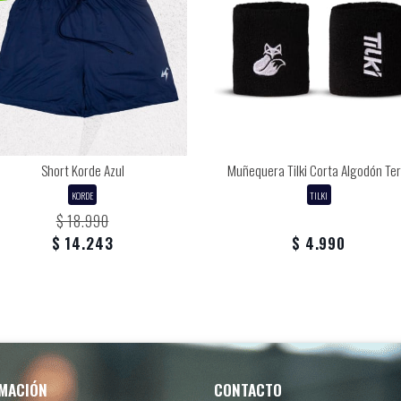
Short Korde Azul
Muñequera Tilki Corta Algodón Ter
KORDE
TILKI
$ 18.990
$ 14.243
$ 4.990
MACIÓN
CONTACTO