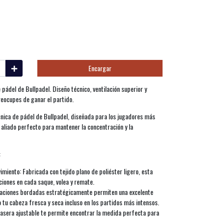
Encargar
 pádel de Bullpadel. Diseño técnico, ventilación superior y
reocupes de ganar el partido.
técnica de pádel de Bullpadel, diseñada para los jugadores más
u aliado perfecto para mantener la concentración y la
:
ento: Fabricada con tejido plano de poliéster ligero, esta
ciones en cada saque, volea y remate.
ilaciones bordadas estratégicamente permiten una excelente
o tu cabeza fresca y seca incluso en los partidos más intensos.
trasera ajustable te permite encontrar la medida perfecta para