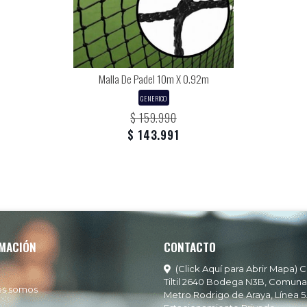
Malla De Padel 10m X 0.92m
GENERICO
$ 159.990
$ 143.991
MACIÓN
CONTACTO
(Click Aquí para Abrir Mapa) C
Tiltil 2640 Bodega N3B, Comuna
es somos
Metro Rodrigo de Araya, Línea 5