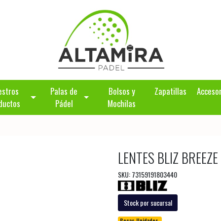
estros
Palas de
Bolsos y
Zapatillas
Acceso
ductos
Pádel
Mochilas
LENTES BLIZ BREEZ
SKU: 73159191803440
Stock por sucursal
Pocas Unidades.