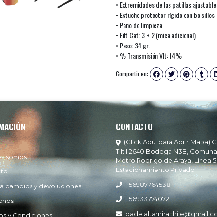
• Extremidades de las patillas ajustabl
• Estuche protector rígido con bolsillos
• Paño de limpieza
• Filt Cat: 3 + 2 (mica adicional)
• Peso: 34 gr.
• % Transmisión Vlt: 14%
Compartir en:
MACIÓN
CONTACTO
(Click Aquí para Abrir Mapa) C
Tiltil 2640 Bodega N3B, Comuna
es somos
Metro Rodrigo de Araya, Línea 5
Estacionamiento Privado
cto
+56987764538
ía cambios y devoluciones
+56933774072
chos
padelaltamirachile@gmail.
os y Condiciones