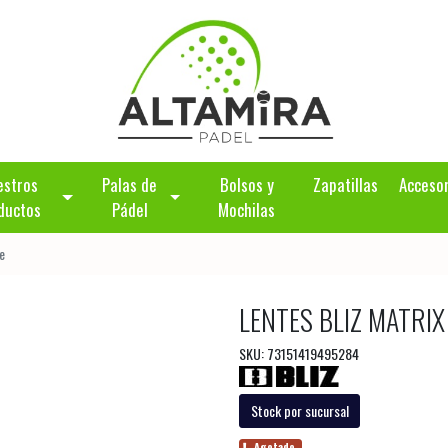
estros
Palas de
Bolsos y
Zapatillas
Acceso
ductos
Pádel
Mochilas
e
LENTES BLIZ MATRI
SKU: 73151419495284
Stock por sucursal
Agotado.