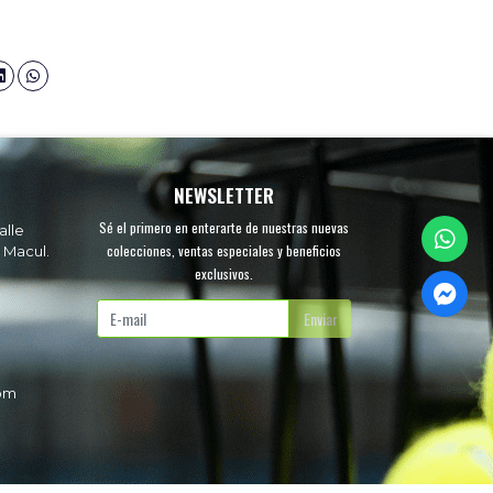
NEWSLETTER
Sé el primero en enterarte de nuestras nuevas
alle
colecciones, ventas especiales y beneficios
 Macul.
exclusivos.
.
Enviar
com