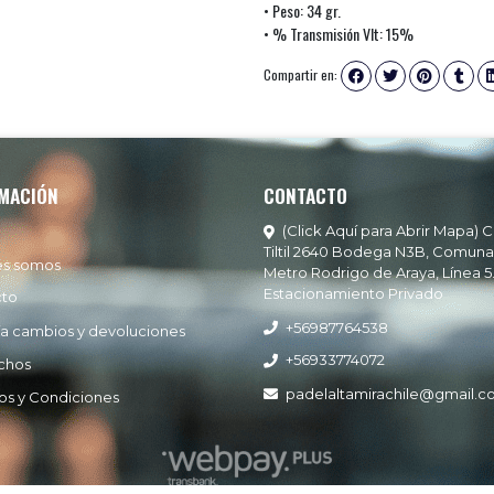
• Peso: 34 gr.
• % Transmisión Vlt: 15%
Compartir en:
MACIÓN
CONTACTO
(Click Aquí para Abrir Mapa) C
Tiltil 2640 Bodega N3B, Comuna
es somos
Metro Rodrigo de Araya, Línea 5
Estacionamiento Privado
cto
+56987764538
ía cambios y devoluciones
+56933774072
chos
padelaltamirachile@gmail.
os y Condiciones