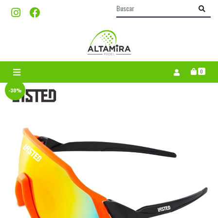
0
-30%