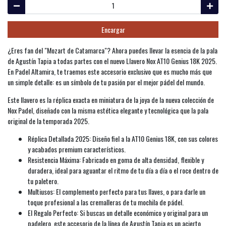
Encargar
¿Eres fan del "Mozart de Catamarca"? Ahora puedes llevar la esencia de la pala
de Agustín Tapia a todas partes con el nuevo Llavero Nox AT10 Genius 18K 2025.
En Padel Altamira, te traemos este accesorio exclusivo que es mucho más que
un simple detalle: es un símbolo de tu pasión por el mejor pádel del mundo.
Este llavero es la réplica exacta en miniatura de la joya de la nueva colección de
Nox Padel, diseñado con la misma estética elegante y tecnológica que la pala
original de la temporada 2025.
Réplica Detallada 2025: Diseño fiel a la AT10 Genius 18K, con sus colores
y acabados premium característicos.
Resistencia Máxima: Fabricado en goma de alta densidad, flexible y
duradera, ideal para aguantar el ritmo de tu día a día o el roce dentro de
tu paletero.
Multiusos: El complemento perfecto para tus llaves, o para darle un
toque profesional a las cremalleras de tu mochila de pádel.
El Regalo Perfecto: Si buscas un detalle económico y original para un
padelero, este accesorio de la línea de Agustín Tapia es un acierto