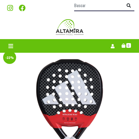
0
-33%