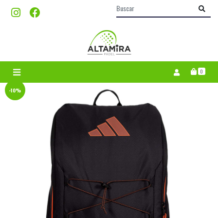
0
-10%