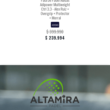
Pala De Padel Adidas
Adipower Multiweight
Ctrl 3.3 - Alex Ruiz +
Overgrip + Protector
+ Morral
ADIDAS
$ 399.990
$ 239.994