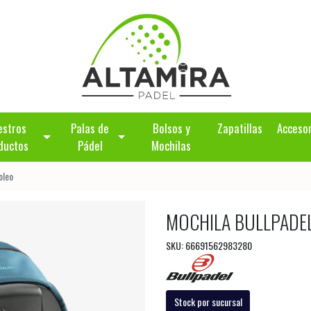
estros
Palas de
Bolsos y
Zapatillas
Acceso
ductos
Pádel
Mochilas
oleo
MOCHILA BULLPADE
SKU: 66691562983280
Stock por sucursal