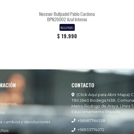
Neceser Bullpadel Pablo Cardona
BPN26002 Azul Intenso
BULLPADEL
$ 19.990
MACIÓN
CONTACTO
(Click Aquí para Abrir Mapa) C
Tiltil 2640 Bodega N3B, Comuna
es somos
Metro Rodrigo de Araya, Línea 5
Estacionamiento Privado
cto
+56987764538
ía cambios y devoluciones
+56933774072
chos