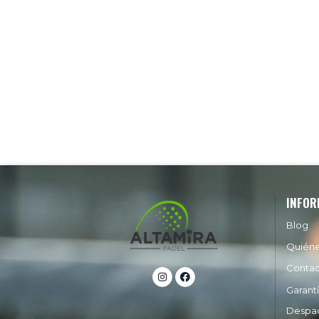
INFOR
Blog
Quién
Conta
Garant
Despa