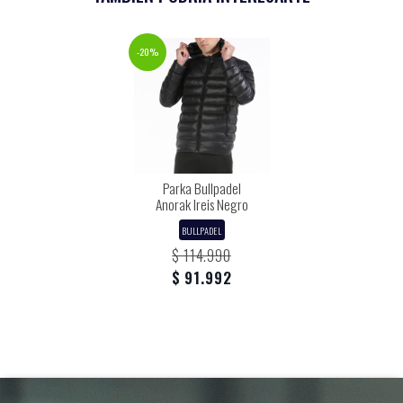
-20%
Parka Bullpadel
Anorak Ireis Negro
BULLPADEL
$ 114.990
$ 91.992