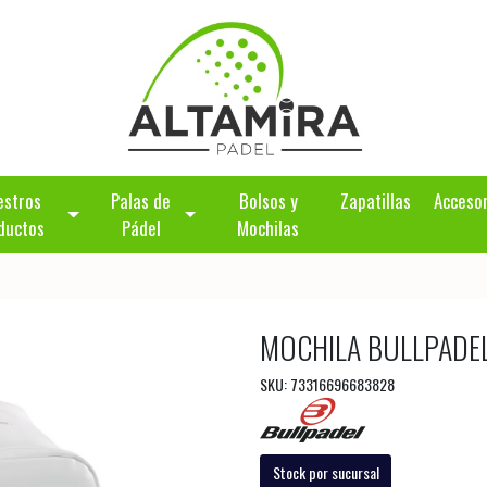
estros
Palas de
Bolsos y
Zapatillas
Acceso
ductos
Pádel
Mochilas
MOCHILA BULLPADE
SKU: 73316696683828
Stock por sucursal