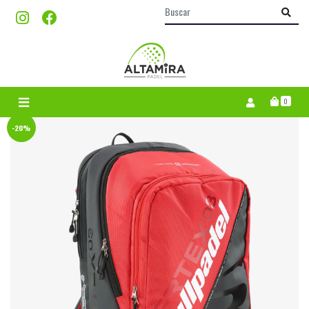
0
-20%