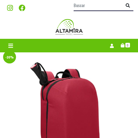
0
-30%