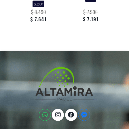
BABOLAT
$ 8.490
$ 7.990
$ 7.641
$ 7.191