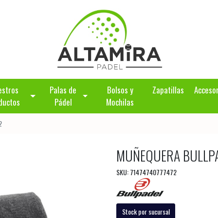
estros
Palas de
Bolsos y
Zapatillas
Acceso
ductos
Pádel
Mochilas
2
MUÑEQUERA BULLPA
SKU: 71474740777472
Stock por sucursal