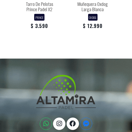
Tarro De Pelotas
Muñequera Oxdog
Prince Padel X2
Larga Blanca
PRINCE
OXDOG
$ 3.590
$ 12.990