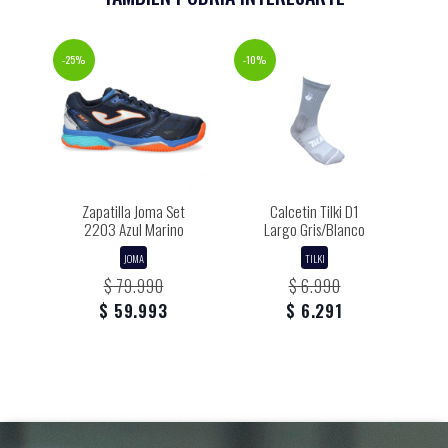
-25%
-10%
Zapatilla Joma Set
Calcetin Tilki D1
2203 Azul Marino
Largo Gris/Blanco
JOMA
TILKI
$ 79.990
$ 6.990
$ 59.993
$ 6.291