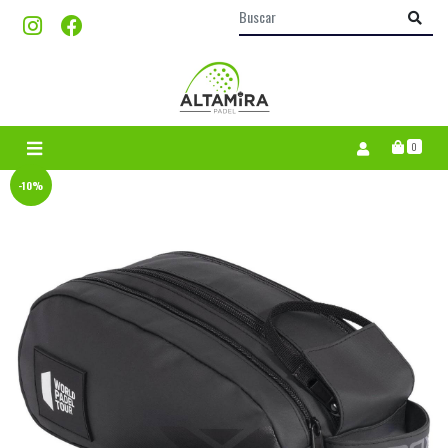
0
-10%