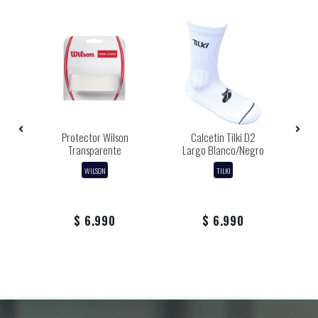
Protector Wilson
Calcetin Tilki D2
er
Transparente
Largo Blanco/Negro
L
WILSON
TILKI
$ 6.990
$ 6.990