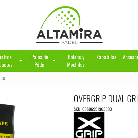
estros
Palas de
Bolsos y
Zapatillas
Acceso
ductos
Pádel
Mochilas
NCO
OVERGRIP DUAL GR
SKU: 68606991963303