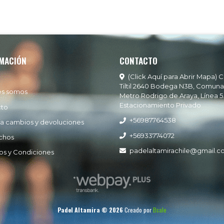
MACIÓN
CONTACTO
(Click Aquí para Abrir Mapa) C
Tiltil 2640 Bodega N3B, Comuna
es somos
Metro Rodrigo de Araya, Línea 5
Estacionamiento Privado
cto
+56987764538
ía cambios y devoluciones
+56933774072
chos
padelaltamirachile@gmail.
os y Condiciones
Padel Altamira © 2026
Creado por
Bsale