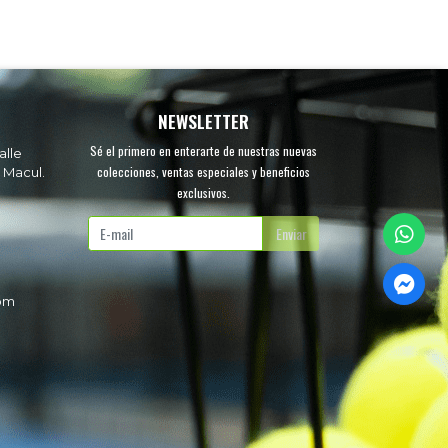
NEWSLETTER
Sé el primero en enterarte de nuestras nuevas
alle
colecciones, ventas especiales y beneficios
 Macul.
exclusivos.
.
Enviar
com