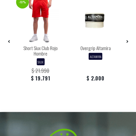
-10%
Short Siux Club Rojo
Overgrip Altamira
o
Hombre
ALTAMIRA
SIUX
$ 21.990
$ 19.791
$ 2.000